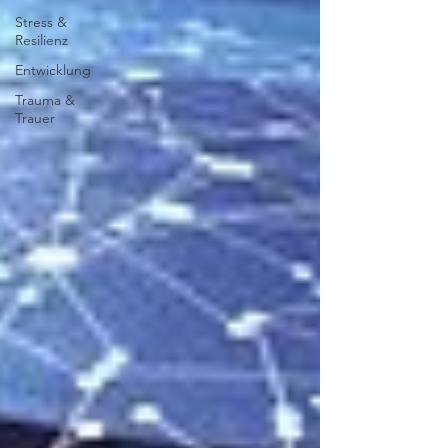
Stress &
Resilienz
Entwicklung
Trauma &
Trauer