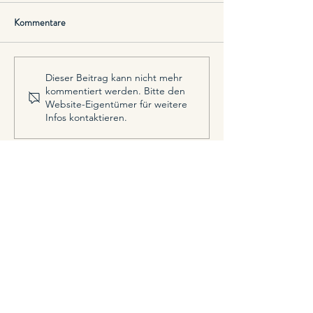
Kommentare
Eigene Ideen überzeugend
Wie sich Neujahrs
Dieser Beitrag kann nicht mehr
kommentiert werden. Bitte den
kommunizieren
wirklich umsetzen l
Website-Eigentümer für weitere
und wie uns unsere
Infos kontaktieren.
Gewohnheiten und
davon abhalten.
KONTAKT
Vorname
Nachname