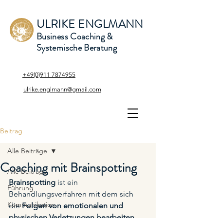
ULRIKE ENGLMANN
Business Coaching &
Systemische Beratung
+49(0)911 7874955
ulrike.englmann@gmail.com
Beitrag
Alle Beiträge
Coaching mit Brainspotting
Alle Beiträge
Brainspotting
 ist ein 
Führung
Behandlungsverfahren mit dem sich 
Kommunikation
die 
Folgen von emotionalen und 
physischen Verletzungen bearbeiten 