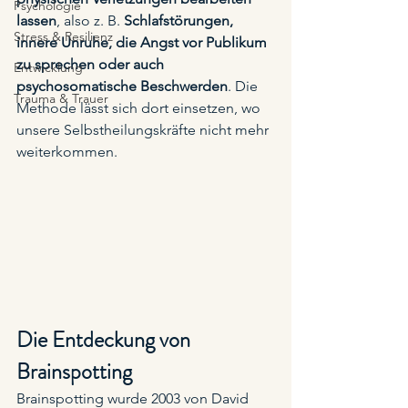
Psychologie
lassen
, also z. B. 
Schlafstörungen, 
Stress & Resilienz
innere Unruhe, die Angst vor Publikum 
zu sprechen oder auch 
Entwicklung
psychosomatische Beschwerden
. Die 
Trauma & Trauer
Methode lässt sich dort einsetzen, wo 
unsere Selbstheilungskräfte nicht mehr 
weiterkommen. 
Die Entdeckung von 
Brainspotting
Brainspotting wurde 2003 von David 