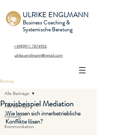
ULRIKE ENGLMANN
Business Coaching &
Systemische Beratung
+49(0)911 7874955
ulrike.englmann@gmail.com
Beitrag
Alle Beiträge
Praxisbeispiel Mediation
Alle Beiträge
Wie lassen sich innerbetriebliche 
Führung
Konflikte lösen?
Kommunikation